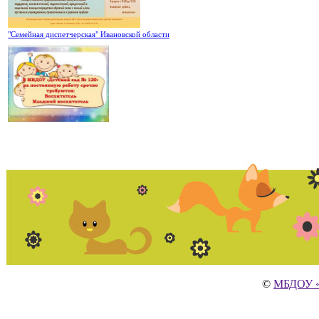
"Семейная диспетчерская" Ивановской области
©
МБДОУ «Д