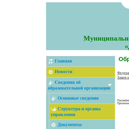
Муниципально
«
Обр
Главная
Новости
Федера
Закон 
Сведения об
образовательной организации
Основные сведения
Последне
Прочтени
Структура и органы
управления
Документы