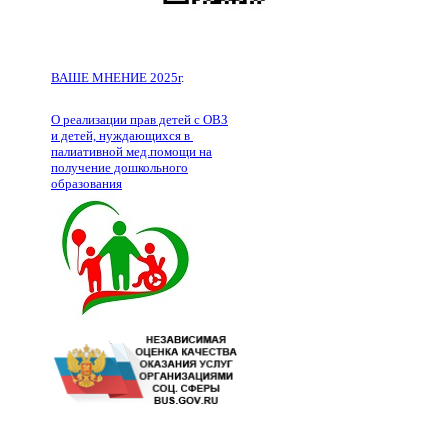
ВАШЕ МНЕНИЕ 2025г
.
О реализации прав детей с ОВЗ
и детей, нуждающихся в
палиативной мед.помощи на
получение дошкольного
образования