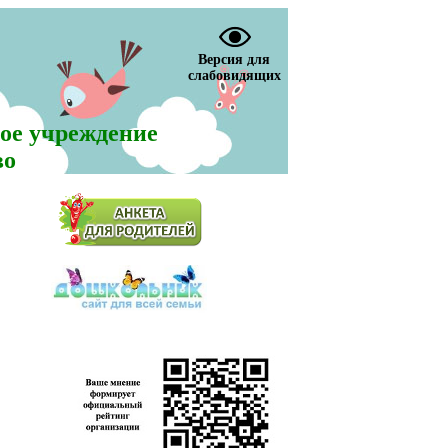
Версия для
слабовидящих
ое учреждение
во