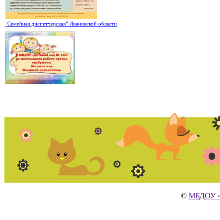
"Семейная диспетчерская" Ивановской области
©
МБДОУ «Д