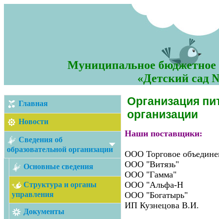
Муниципальное бюджетное 
«Детский сад №
Организация пи
Главная
организации
Новости
Наши поставщики:
Сведения об
образовательной организации
ООО Торговое объедине
ООО "Витязь"
Основные сведения
ООО "Гамма"
ООО "Альфа-Н
Структура и органы
управления
ООО "Богатырь"
ИП Кузнецова В.И.
Документы