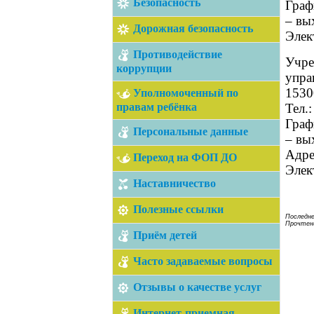
Безопасность
Граф
– вы
Дорожная безопасность
Элек
Противодействие
Учре
коррупции
упра
15300
Уполномоченный по
правам ребёнка
Тел.
Граф
Персональные данные
– вы
Адре
Переход на ФОП ДО
Элек
Наставничество
Полезные ссылки
Последне
Прочтени
Приём детей
Часто задаваемые вопросы
Отзывы о качестве услуг
Интернет-приемная