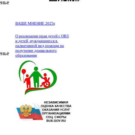
енье
ВАШЕ МНЕНИЕ 2025г
.
О реализации прав детей с ОВЗ
и детей, нуждающихся в
палиативной мед.помощи на
получение дошкольного
енье
образования