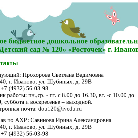
е бюджетное дошкольное образовательн
Детский сад № 120» «Росточек» г. Ивано
такты
дующий: Прохорова Светлана Вадимовна
40, г. Иваново, ул. Шубиных, д. 29В
: +7 (4932) 56-03-98
к работы: пн.,ср. - пт. с 8.00 до 16.30, вт. -с 10.00 до
0, суббота и воскресенье – выходной.
тронная почта:
dou120@ivedu.ru
зав по АХР: Савинова Ирина Александровна
40, г. Иваново, ул. Шубиных, д. 29В
: +7 (4932) 56-03-98