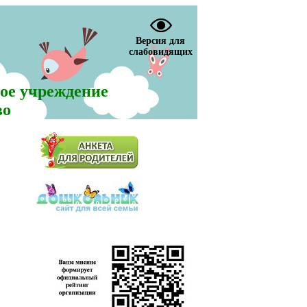
Версия для
слабовидящих
ое учреждение
во