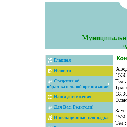
Муниципально
«
Кон
Главная
Заве
Новости
1530
Тел.
Сведения об
образовательной организации
Графи
18.3
Наши достижения
Элек
Для Вас, Родители!
Зам.
1530
Инновационная площадка
Тел.