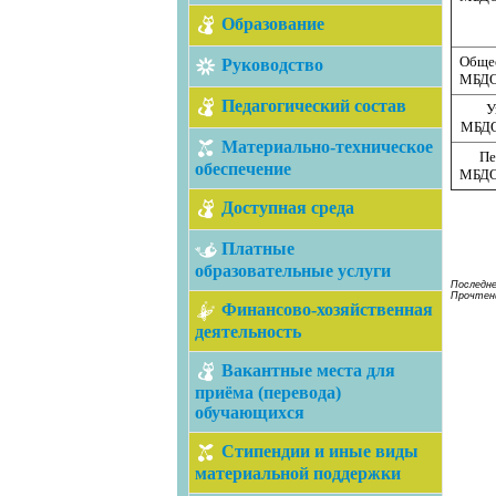
Образование
Общее
Руководство
МБДО
Педагогический состав
У
МБДОУ
Материально-техническое
Пе
обеспечение
МБДО
Доступная среда
Платные
образовательные услуги
Последне
Прочтени
Финансово-хозяйственная
деятельность
Вакантные места для
приёма (перевода)
обучающихся
Стипендии и иные виды
материальной поддержки