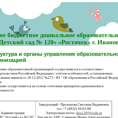
е бюджетное дошкольное образовательн
Детский сад № 120» «Росточек» г. Ивано
уктура и органы управления образовательн
анизацией
ение образовательной организацией осуществляется в соответствии с
дательством Российской Федерации с учётом особенностей, установленных
льным законом от 29.12.2012 №273 - ФЗ " Об образовании в Российской Федер
м.
ение осуществляется на основе сочетания принципов единоначалия и
иальности.
Заведующий - Прохорова Светлана Вадимовна
тел. +7 (4932) 56-03-98
Администрация
Электронная почта:
dou120@ivedu.ru
У "Детский сад №120"
Зам.зав.по АХР - Савинова Ирина Александровна