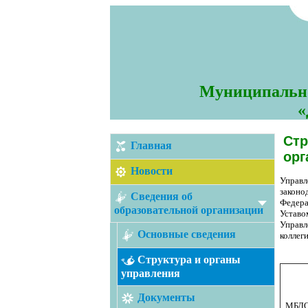
Муниципально
«
Стр
Главная
орг
Новости
Управл
законо
Сведения об
Федера
образовательной организации
Уставо
Управл
Основные сведения
коллег
Структура и органы
управления
Документы
МБДО