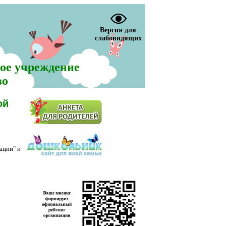
Версия для
слабовидящих
ое учреждение
во
ой
ации" и