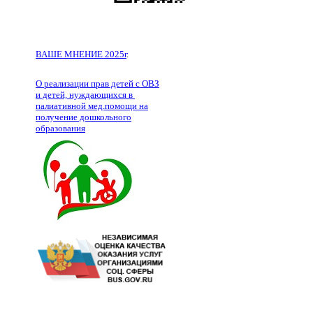
ВАШЕ МНЕНИЕ 2025г
.
О реализации прав детей с ОВЗ
и детей, нуждающихся в
палиативной мед.помощи на
получение дошкольного
образования